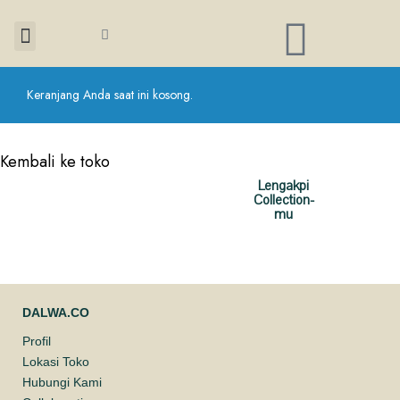
LLECTION
Keranjang Anda saat ini kosong.
RCHANDISE
OGS
Kembali ke toko
Become
Lengakpi
OUT US
Collection-
More
mu
Elegant !
DALWA.CO
Profil
Lokasi Toko
Hubungi Kami