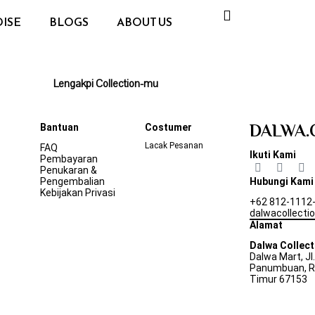
ISE
BLOGS
ABOUT US
t !
Lengakpi Collection-mu
DALWA.
Bantuan
Costumer
Lacak Pesanan
FAQ
Ikuti Kami
Pembayaran
Penukaran &
Pengembalian
Hubungi Kami
Kebijakan Privasi
+62 812-1112
dalwacollect
Alamat
Dalwa Collect
Dalwa Mart, Jl
Panumbuan, Ra
Timur 67153