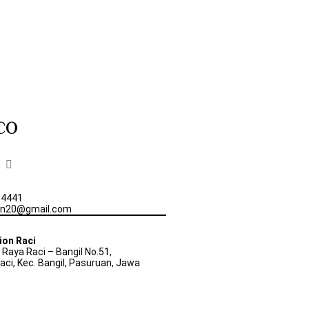
CO
-4441
ion20@gmail.com
ion Raci
. Raya Raci – Bangil No.51,
ci, Kec. Bangil, Pasuruan, Jawa