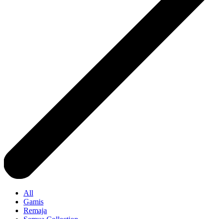
All
Gamis
Remaja