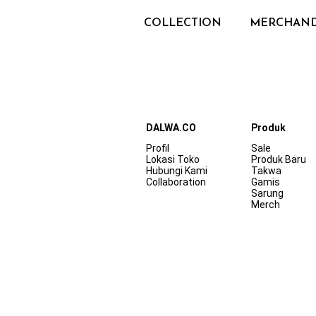
COLLECTION
MERCHAND
Become More Elegan
DALWA.CO
Produk
Profil
Sale
Lokasi Toko
Produk Baru
Hubungi Kami
Takwa
Collaboration
Gamis
Sarung
Merch